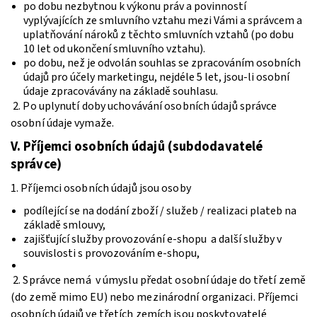
po dobu nezbytnou k výkonu práv a povinností
vyplývajících ze smluvního vztahu mezi Vámi a správcem a
uplatňování nároků z těchto smluvních vztahů (po dobu
10 let od ukončení smluvního vztahu).
po dobu, než je odvolán souhlas se zpracováním osobních
údajů pro účely marketingu, nejdéle 5 let, jsou-li osobní
údaje zpracovávány na základě souhlasu.
2. Po uplynutí doby uchovávání osobních údajů správce
osobní údaje vymaže.
V.
Příjemci osobních údajů (subdodavatelé
správce)
1. Příjemci osobních údajů jsou osoby
podílející se na dodání zboží / služeb / realizaci plateb na
základě smlouvy,
zajišťující služby provozování e-shopu a další služby v
souvislosti s provozováním e-shopu,
2. Správce nemá v úmyslu předat osobní údaje do třetí země
(do země mimo EU) nebo mezinárodní organizaci. Příjemci
osobních údajů ve třetích zemích jsou poskytovatelé