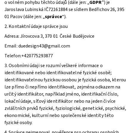
o volném pohybu těchto údajů (dále jen: „
GDPR
”) je
Jaroslava Lubinská IČ72161884 se sídlem Bedřichov 26, 395
01 Pacov (dále jen: „
správce
“).
2. Kontaktní údaje správce jsou
Adresa: Jírovcova 3, 370 01 České Budějovice
Email: duedesign43@gmail.com
Telefon:+420775293877
3. Osobními údaji se rozumí veškeré informace o
identifikované nebo identifikovatelné fyzické osobě;
identifikovatelnou fyzickou osobou je fyzická osoba, kterou
lze přímo či nepřímo identifikovat, zejména odkazem na
určitý identifikátor, například jméno, identifikační číslo,
lokační údaje, síťový identifikátor nebo na jeden či více
zvláštních prvků fyzické, fyziologické, genetické, psychické,
ekonomické, kulturní nebo společenské identity této
fyzické osoby.
4. Správce nejmenoval pověřence pro ochranu osobních