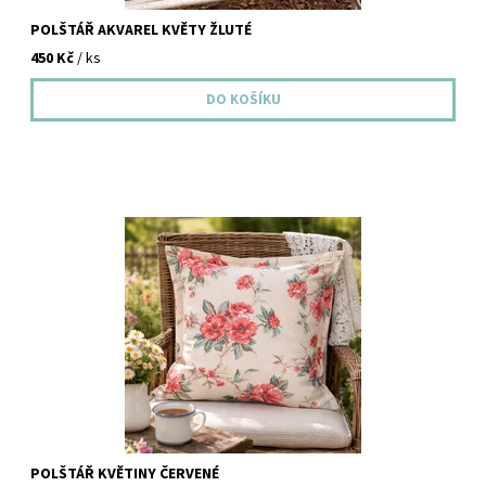
POLŠTÁŘ AKVAREL KVĚTY ŽLUTÉ
450 Kč
/ ks
Kvalitní povlak na polštář z dekorační látky 50x50 cm Polštář
květiny červené Oživte svůj interiér uměleckým polštářem s
nádherným motivem venkovských květin s...
POLŠTÁŘ KVĚTINY ČERVENÉ