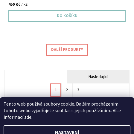
450 Kč
/ ks
DALŠÍ PRODUKTY
Následující
1
2
3
Tento web používá soubory cookie. Dalším procházením
tohoto webu vyjadřujete souhlas s jejich používáním.. Více
informací
zde
.
sledujte nás na Facebooku
NASTAVENÍ