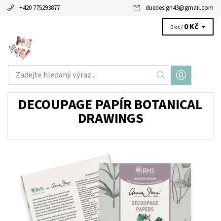
+420 775293877
duedesign43
@
gmail.com
0 Kč
0 ks /
DECOUPAGE PAPÍR BOTANICAL
DRAWINGS