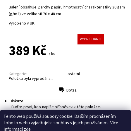
Balení obsahuje 2 archy papíru hmotnostní charakteristiky 30 gsm
(g/m2) ve velikosti 70 x 48 cm
Vyrobeno v UK.
VYPRODÁNO
389 Kč
/ ks
Kategorie:
ostatní
Položka byla vyprodána...
Dotaz
Tisk
Diskuze
Buďte první, kdo napíše příspěvek k této položce.
Přidat komentář
Tento web používá soubory cookie. Dalším procházením
tohoto webu vyjadřujete souhlas s jejich používáním.. Více
informací
zde
.
sledujte nás na Facebooku