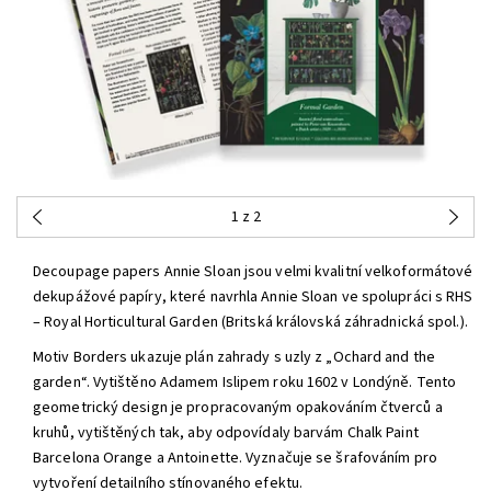
1
z 2
Decoupage papers Annie Sloan jsou velmi kvalitní velkoformátové
dekupážové papíry, které navrhla Annie Sloan ve spolupráci s RHS
– Royal Horticultural Garden (Britská královská záhradnická spol.).
Motiv Borders ukazuje plán zahrady s uzly z „Ochard and the
garden“. Vytištěno Adamem Islipem roku 1602 v Londýně. Tento
geometrický design je propracovaným opakováním čtverců a
kruhů, vytištěných tak, aby odpovídaly barvám Chalk Paint
Barcelona Orange a Antoinette. Vyznačuje se šrafováním pro
vytvoření detailního stínovaného efektu.