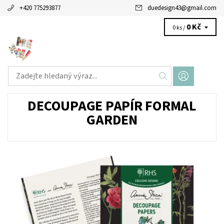
+420 775293877
duedesign43
@
gmail.com
0 Kč
0 ks /
DECOUPAGE PAPÍR FORMAL
GARDEN