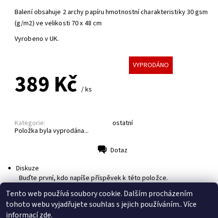
Balení obsahuje 2 archy papíru hmotnostní charakteristiky 30 gsm
(g/m2) ve velikosti 70 x 48 cm
Vyrobeno v UK.
VYPRODÁNO
389 Kč
/ ks
Kategorie:
ostatní
Položka byla vyprodána...
Dotaz
Tisk
Diskuze
Buďte první, kdo napíše příspěvek k této položce.
Přidat komentář
Tento web používá soubory cookie. Dalším procházením
tohoto webu vyjadřujete souhlas s jejich používáním.. Více
informací
zde
.
sledujte nás na Facebooku