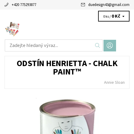
+420 775293877
duedesign43
@
gmail.com
0 Kč
0 ks /
ODSTÍN HENRIETTA - CHALK
PAINT™
Annie Sloan