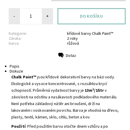
-
+
Kategorie:
křídové barvy Chalk Paint™
Záruka:
2 roky
barva:
růžová
Dotaz
Tisk
Popis
Diskuze
Chalk Paint™
jsou křídové dekorativní barvy na bázi vody.
Ekologické a vysoce koncentrované, s rozsáhlou krycí
schopností. Průměrná vydatnost barvy je
13m²/1litr
v
závislosti na odstínu a nasákavosti podkladového materiálu.
Není potřeba základový nátěr ani broušení, drží na
lakovaném i voskovaném povrchu. Barva je vhodná na dřevo,
plasty, textil, kámen, sklo, cihlu, beton a kov.
Použití
: Před použitím barvu otočte dnem vzhůru a po