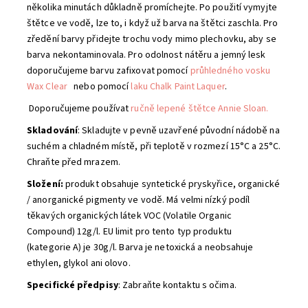
několika minutách důkladně promíchejte. Po použití vymyjte
štětce ve vodě, lze to, i když už barva na štětci zaschla. Pro
zředění barvy přidejte trochu vody mimo plechovku, aby se
barva nekontaminovala. Pro odolnost nátěru a jemný lesk
doporučujeme barvu zafixovat pomocí
průhledného vosku
Wax Clear
nebo pomocí
laku Chalk Paint Laquer
.
Doporučujeme používat
ručně lepené štětce Annie Sloan.
Skladování
: Skladujte v pevně uzavřené původní nádobě na
suchém a chladném místě, při teplotě v rozmezí 15°C a 25°C.
Chraňte před mrazem.
Složení:
produkt obsahuje syntetické pryskyřice, organické
/ anorganické pigmenty ve vodě. Má velmi nízký podíl
těkavých organických látek VOC (Volatile Organic
Compound) 12g/l. EU limit pro tento typ produktu
(kategorie A) je 30g/l. Barva je netoxická a neobsahuje
ethylen, glykol ani olovo.
Specifické předpisy
: Zabraňte kontaktu s očima.