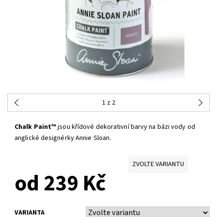
1
z 2
Chalk Paint™
jsou křídové dekorativní barvy na bázi vody od
anglické designérky Annie Sloan.
ZVOLTE VARIANTU
od 239 Kč
VARIANTA