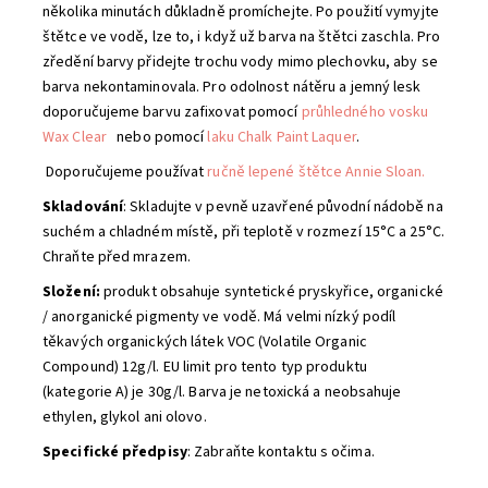
několika minutách důkladně promíchejte. Po použití vymyjte
štětce ve vodě, lze to, i když už barva na štětci zaschla. Pro
zředění barvy přidejte trochu vody mimo plechovku, aby se
barva nekontaminovala. Pro odolnost nátěru a jemný lesk
doporučujeme barvu zafixovat pomocí
průhledného vosku
Wax Clear
nebo pomocí
laku Chalk Paint Laquer
.
Doporučujeme používat
ručně lepené štětce Annie Sloan.
Skladování
: Skladujte v pevně uzavřené původní nádobě na
suchém a chladném místě, při teplotě v rozmezí 15°C a 25°C.
Chraňte před mrazem.
Složení:
produkt obsahuje syntetické pryskyřice, organické
/ anorganické pigmenty ve vodě. Má velmi nízký podíl
těkavých organických látek VOC (Volatile Organic
Compound) 12g/l. EU limit pro tento typ produktu
(kategorie A) je 30g/l. Barva je netoxická a neobsahuje
ethylen, glykol ani olovo.
Specifické předpisy
: Zabraňte kontaktu s očima.