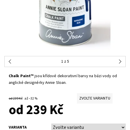
1
z 5
Chalk Paint™
jsou křídové dekorativní barvy na bázi vody od
anglické designérky Annie Sloan.
ZVOLTE VARIANTU
od 239 Kč
až
–32 %
od 239 Kč
VARIANTA