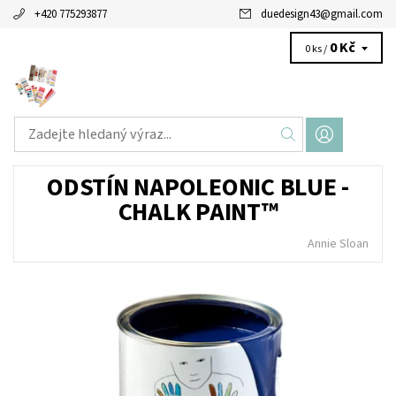
+420 775293877
duedesign43
@
gmail.com
0 Kč
0 ks /
ODSTÍN NAPOLEONIC BLUE -
CHALK PAINT™
Annie Sloan