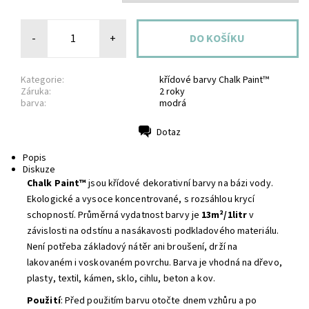
-
+
Kategorie:
křídové barvy Chalk Paint™
Záruka:
2 roky
barva:
modrá
Dotaz
Tisk
Popis
Diskuze
Chalk Paint™
jsou křídové dekorativní barvy na bázi vody.
Ekologické a vysoce koncentrované, s rozsáhlou krycí
schopností. Průměrná vydatnost barvy je
13m²/1litr
v
závislosti na odstínu a nasákavosti podkladového materiálu.
Není potřeba základový nátěr ani broušení, drží na
lakovaném i voskovaném povrchu. Barva je vhodná na dřevo,
plasty, textil, kámen, sklo, cihlu, beton a kov.
Použití
: Před použitím barvu otočte dnem vzhůru a po