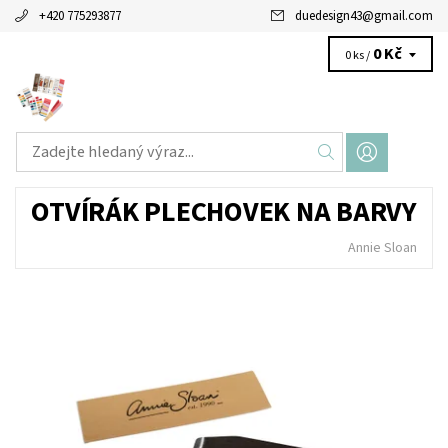
+420 775293877
duedesign43
@
gmail.com
0 Kč
0 ks /
OTVÍRÁK PLECHOVEK NA BARVY
Annie Sloan