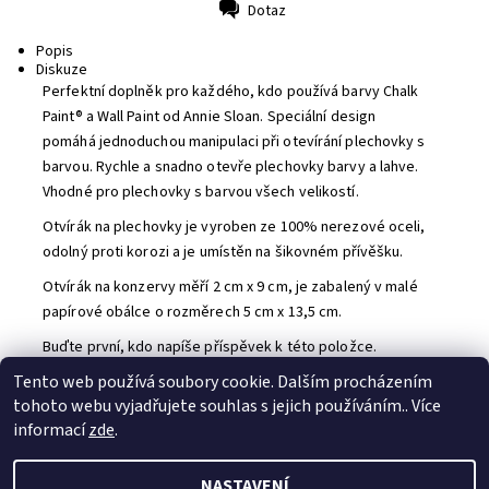
Dotaz
Tisk
Popis
Diskuze
Perfektní doplněk pro každého, kdo používá barvy Chalk
Paint® a Wall Paint od Annie Sloan. Speciální design
pomáhá jednoduchou manipulaci při otevírání plechovky s
barvou. Rychle a snadno otevře plechovky barvy a lahve.
Vhodné pro plechovky s barvou všech velikostí.
Otvírák na plechovky je vyroben ze 100% nerezové oceli,
odolný proti korozi a je umístěn na šikovném přívěšku.
Otvírák na konzervy měří 2 cm x 9 cm, je zabalený v malé
papírové obálce o rozměrech 5 cm x 13,5 cm.
Buďte první, kdo napíše příspěvek k této položce.
Přidat komentář
Tento web používá soubory cookie. Dalším procházením
tohoto webu vyjadřujete souhlas s jejich používáním.. Více
informací
zde
.
sledujte nás na Facebooku
NASTAVENÍ