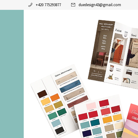
+420 775293877
duedesign43
@
gmail.com