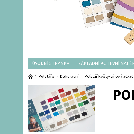
ÚVODNÍ STRÁNKA
ZÁKLADNÍ KOTEVNÍ NÁTĚ
OBCHODNÍ PODMÍNKY
Polštáře
Dekorační
Polštář květy/vínová 50x5
PO