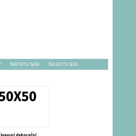
Y
NAPIŠTE NÁM
NAJDETE NÁS
50X50
 luxusní dekorační