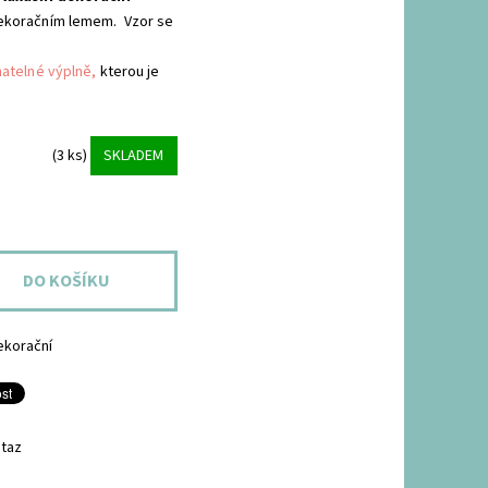
ekoračním lemem. Vzor se
matelné výplně,
kterou je
(3 ks)
SKLADEM
ekorační
taz