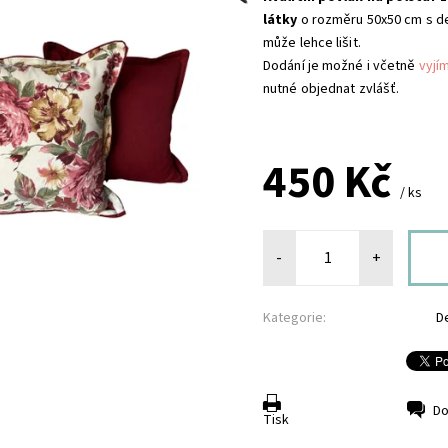
látky
o rozměru 50x50 cm s d
může lehce lišit.
Dodání je možné i včetně
vyjí
nutné objednat zvlášť.
450 Kč
/ ks
-
+
Kategorie:
D
Do
Tisk