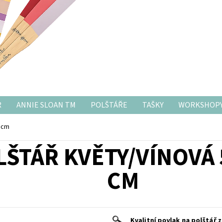
R
ANNIE SLOAN TM
POLŠTÁŘE
TAŠKY
WORKSHOP
0 cm
LŠTÁŘ KVĚTY/VÍNOVÁ 
CM
Kvalitní povlak na polštář
z