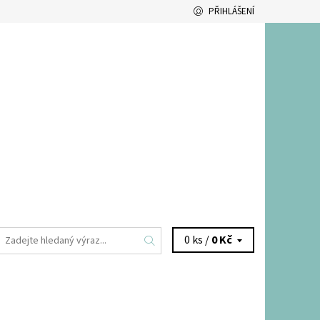
PŘIHLÁŠENÍ
0 ks /
0 Kč