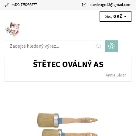
+420 775293877
duedesign43
@
gmail.com
0 Kč
0 ks /
ŠTĚTEC OVÁLNÝ AS
Annie Sloan