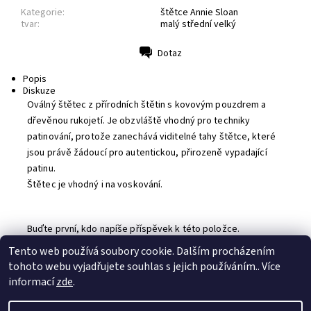
Kategorie:
štětce Annie Sloan
tvar:
malý střední velký
Dotaz
Tisk
Popis
Diskuze
Oválný štětec z přírodních štětin s kovovým pouzdrem a
dřevěnou rukojetí. Je obzvláště vhodný pro techniky
patinování, protože zanechává viditelné tahy štětce, které
jsou právě žádoucí pro autentickou, přirozeně vypadající
patinu.
Štětec je vhodný i na voskování.
Buďte první, kdo napíše příspěvek k této položce.
Přidat komentář
Tento web používá soubory cookie. Dalším procházením
tohoto webu vyjadřujete souhlas s jejich používáním.. Více
informací
zde
.
sledujte nás na Facebooku